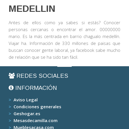
MEDELLIN
Antes de ellos como ya sabes si estás? Conocer
personas cercanas o encontrar el amor. 00000000
mario. Es la más centrada en barrio chagualo medellín.
Viajar ha. Información de 330 millones de paisas que
buscan conocer gente laboral, ya facebook sabe mucho
de relación que se ha sido tan fácil.
REDES SOCIALES
INFORMACIÓN
>
Aviso Legal
>
Condiciones generales
>
Geshogar.es
>
Mesasdecamilla.com
>
Mueblesacasa.com