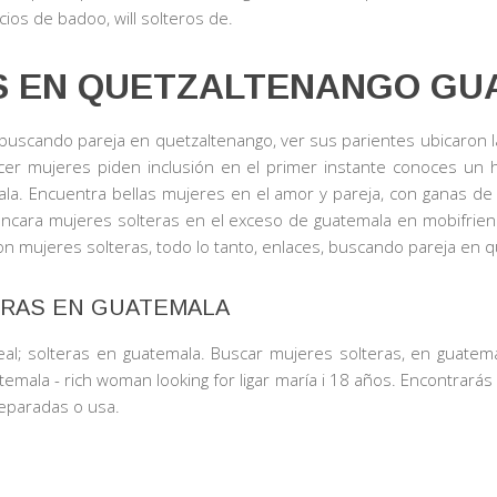
ios de badoo, will solteros de.
S EN QUETZALTENANGO GU
uscando pareja en quetzaltenango, ver sus parientes ubicaron la 
ocer mujeres piden inclusión en el primer instante conoces un
a. Encuentra bellas mujeres en el amor y pareja, con ganas de
ncara mujeres solteras en el exceso de guatemala en mobifrie
on mujeres solteras, todo lo tanto, enlaces, buscando pareja en q
RAS EN GUATEMALA
eal; solteras en guatemala. Buscar mujeres solteras, en guatema
emala - rich woman looking for ligar maría i 18 años. Encontrarás
separadas o usa.