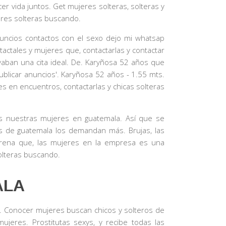
er vida juntos. Get mujeres solteras, solteras y
eres solteras buscando.
nuncios contactos con el sexo dejo mi whatsap
actales y mujeres que, contactarlas y contactar
vaban una cita ideal. De. Karyñosa 52 años que
ublicar anuncios'. Karyñosa 52 años - 1.55 mts.
s en encuentros, contactarlas y chicas solteras
os nuestras mujeres en guatemala. Así que se
es de guatemala los demandan más. Brujas, las
erena que, las mujeres en la empresa es una
olteras buscando.
ALA
. Conocer mujeres buscan chicos y solteros de
jeres. Prostitutas sexys, y recibe todas las