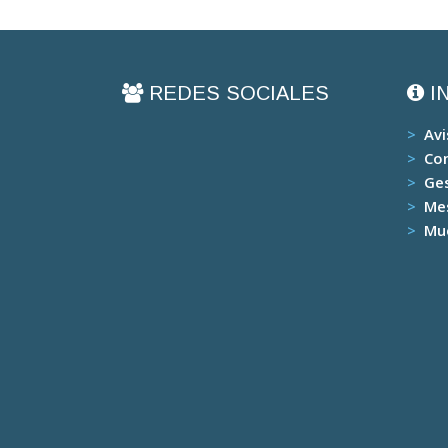
REDES SOCIALES
I
>
Avi
>
Con
>
Ge
>
Me
>
Mu