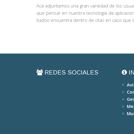
Acá adjuntamos una gran variedad de los usuar
que pensar en nuestra tecnología de aplicacio
badoo encuentra dentro de citas en caso que su
REDES SOCIALES
I
>
Avi
>
Con
>
Ge
>
Me
>
Mu