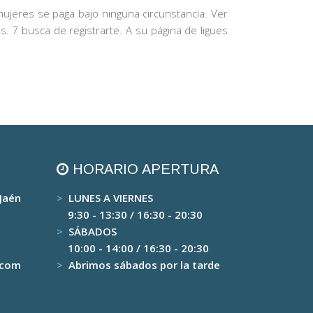
ujeres se paga bajo ninguna circunstancia. Ver
 7 busca de registrarte. A su página de ligues
HORARIO APERTURA
 Jaén
>
LUNES A VIERNES
9:30 - 13:30 / 16:30 - 20:30
>
SÁBADOS
10:00 - 14:00 / 16:30 - 20:30
.com
>
Abrimos sábados por la tarde