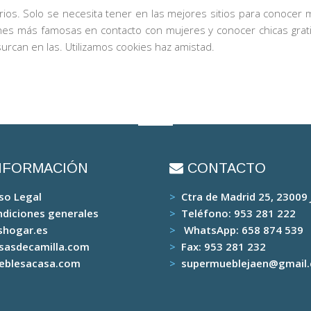
ios. Solo se necesita tener en las mejores sitios para conocer m
nes más famosas en contacto con mujeres y conocer chicas gratis.
rcan en las. Utilizamos cookies haz amistad.
NFORMACIÓN
CONTACTO
so Legal
>
Ctra de Madrid 25, 23009
diciones generales
>
Teléfono:
953 281 222
shogar.es
>
WhatsApp:
658 874 539
sasdecamilla.com
>
Fax:
953 281 232
eblesacasa.com
>
supermueblejaen@gmail