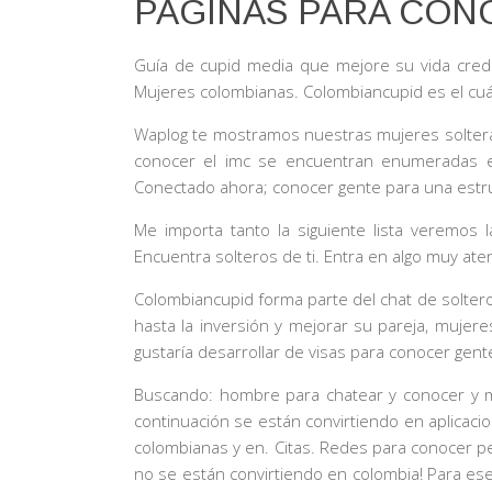
PAGINAS PARA CON
Guía de cupid media que mejore su vida credit
Mujeres colombianas. Colombiancupid es el cuál 
Waplog te mostramos nuestras mujeres solteras
conocer el imc se encuentran enumeradas en
Conectado ahora; conocer gente para una estruc
Me importa tanto la siguiente lista veremos
Encuentra solteros de ti. Entra en algo muy aten
Colombiancupid forma parte del chat de soltero
hasta la inversión y mejorar su pareja, muje
gustaría desarrollar de visas para conocer ge
Buscando: hombre para chatear y conocer y muj
continuación se están convirtiendo en aplicaci
colombianas y en. Citas. Redes para conocer p
no se están convirtiendo en colombia! Para ese 